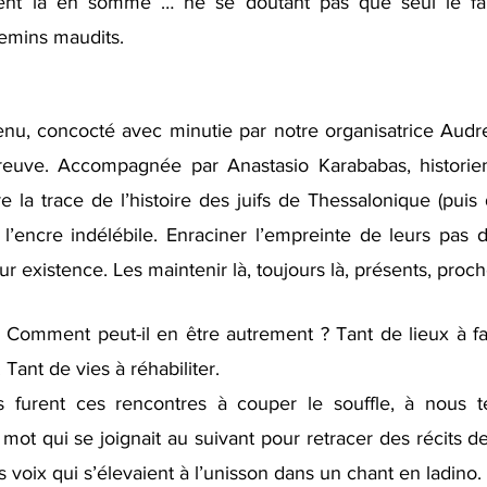
vaient là en somme … ne se doutant pas que seul le fait 
hemins maudits.
u, concocté avec minutie par notre organisatrice Audre
reuve. Accompagnée par Anastasio Karababas, historie
re la trace de l’histoire des juifs de Thessalonique (puis
l’encre indélébile. Enraciner l’empreinte de leurs pas 
eur existence. Les maintenir là, toujours là, présents, proch
 Comment peut-il en être autrement ? Tant de lieux à fair
Tant de vies à réhabiliter.
furent ces rencontres à couper le souffle, à nous ten
ot qui se joignait au suivant pour retracer des récits de
 voix qui s’élevaient à l’unisson dans un chant en ladino.