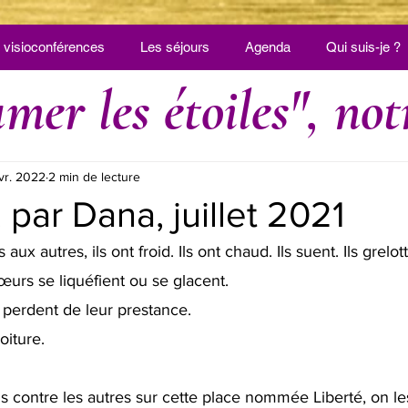
 visioconférences
Les séjours
Agenda
Qui suis-je ?
mer les étoiles", not
vr. 2022
2 min de lecture
 par Dana, juillet 2021
aux autres, ils ont froid. Ils ont chaud. Ils suent. Ils grelott
œurs se liquéfient ou se glacent. 
s perdent de leur prestance. 
iture. 
s contre les autres sur cette place nommée Liberté, on les