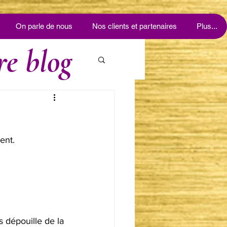
On parle de nous
Nos clients et partenaires
Plus...
re blog
ent. 
 dépouille de la 