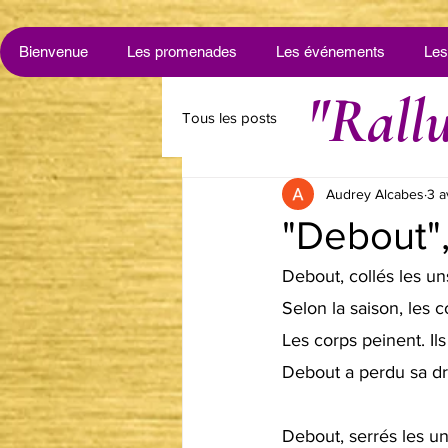
Bienvenue
Les promenades
Les événements
Les
"Rallu
Tous les posts
Audrey Alcabes
3 a
"Debout",
Debout, collés les uns 
Selon la saison, les c
Les corps peinent. Il
Debout a perdu sa dro
Debout, serrés les un