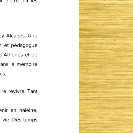
d’être juif les 
y Alcabes. Une 
n et pédagogue 
 d’Athènes et de 
dans la mémoire 
es. 
e revivre. Tant 
ir en haleine, 
 vie. Des temps 