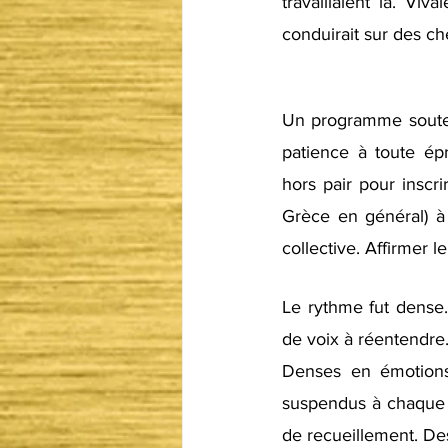
travaillaient là. Vi
conduirait sur des c
Un programme souten
patience à toute ép
hors pair pour inscri
Grèce en général) à 
collective. Affirmer l
Le rythme fut dense.
de voix à réentendre. 
Denses en émotions 
suspendus à chaque m
de recueillement. Des