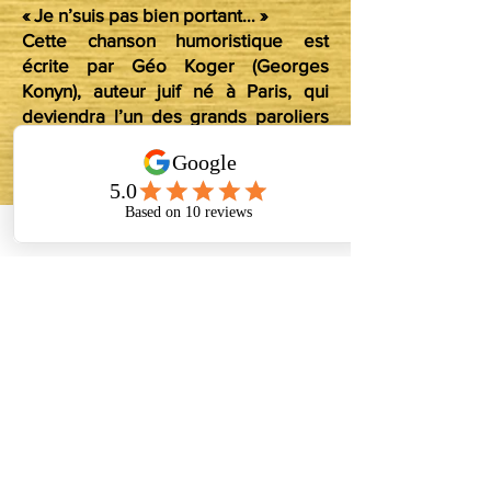
« Je n’suis pas bien portant… »
Cette chanson humoristique est
écrite par Géo Koger (Georges
Konyn), auteur juif né à Paris, qui
deviendra l’un des grands paroliers
de la chanson française.
Le contraste est saisissant : quelques
années après avoir accusé les Juifs «
d’apporter les maladies », un auteur
juif signe l’un des plus grands succès
populaires de l’entre-deux-guerres
en tournant en dérision l’obsession
de la maladie. Quelle meilleure
réponse que l’humour pour répondre
à la haine ?