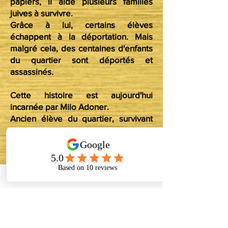
papiers, il aide plusieurs familles
juives à survivre.
Grâce à lui, certains élèves
échappent à la déportation. Mais
malgré cela, des centaines d'enfants
du quartier sont déportés et
assassinés.
Cette histoire est aujourd'hui
incarnée par Milo Adoner.
Ancien élève du quartier, survivant
de la Shoah, il consacra une grande
partie de sa vie à transmettre la
mémoire des enfants déportés du
Pletzl.
Il joua également un rôle important
dans la création du Parvis des 260
enfants, inauguré en 2018 devant
l'école.
Après sa disparition en 2020, l'artiste