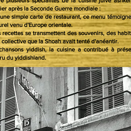
e plusieurs spécialités de la cuisine juive ashké
tier après la Seconde Guerre mondiale :
'une simple carte de restaurant, ce menu témoigne
urel venu d'Europe orientale.
s recettes se transmettent des souvenirs, des habit
ollective que la Shoah avait tenté d'anéantir.
hansons yiddish, la cuisine a contribué à prés
u du yiddishland.