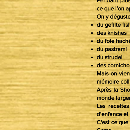
Pendant plus
ce que l'on a
On y dégust
du gefilte fis
des knishes
du foie hach
du pastrami
du strudel
des cornicho
Mais on vien
mémoire coll
Après la Sho
monde largem
Les recettes
d'enfance et
C'est ce que