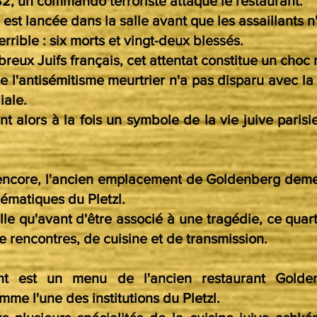
82, un commando terroriste attaque le restaurant.
st lancée dans la salle avant que les assaillants n'
errible : six morts et vingt-deux blessés.
eux Juifs français, cet attentat constitue un choc 
ue l'antisémitisme meurtrier n'a pas disparu avec l
ale.
nt alors à la fois un symbole de la vie juive paris
encore, l'ancien emplacement de Goldenberg demeu
lématiques du Pletzl.
lle qu'avant d'être associé à une tragédie, ce quar
de rencontres, de cuisine et de transmission.
t est un menu de l'ancien restaurant Golden
me l'une des institutions du Pletzl.