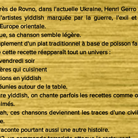
rès de Rovno, dans l'actuelle Ukraine, Henri Gerro 
'artistes yiddish marquée par la guerre, l'exil et
Europe orientale.
ue, sa chanson semble légère.
mplement d'un plat traditionnel à base de poisson far
 cette recette réapparaît tout un univers :
vendredi soir
ères qui cuisinent
tions en yiddish
réunies autour de la table.
ure yiddish, on chante parfois les recettes comme o
aimés.
ah, ces chansons deviennent les traces d'une civi
e.
aconte pourtant aussi une autre histoire.