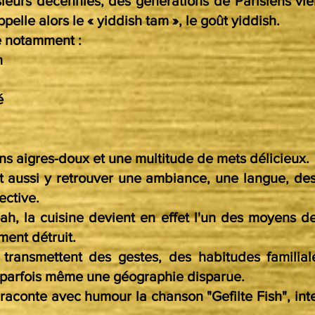
ieurs décennies, des générations de Parisiens vie
ppelle alors le « yiddish tam », le goût yiddish.
e notamment :
h
é
ns aigres-doux et une multitude de mets délicieux.
t aussi y retrouver une ambiance, une langue, des
ective.
ah, la cuisine devient en effet l'un des moyens de
ent détruit.
 transmettent des gestes, des habitudes familial
 parfois même une géographie disparue.
 raconte avec humour la chanson "Gefilte Fish", int