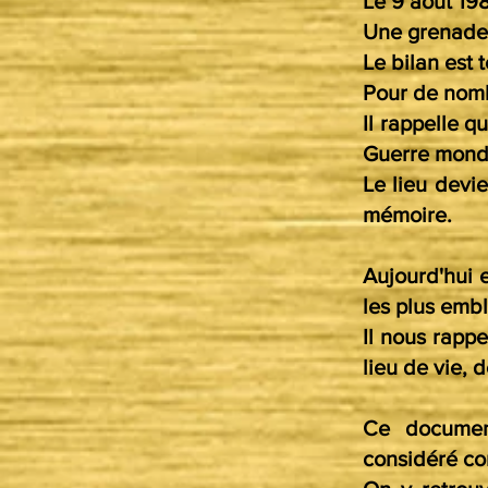
Le 9 août 19
Une grenade e
Le bilan est t
Pour de nombr
Il rappelle q
Guerre mondi
Le lieu devie
mémoire.
Aujourd'hui 
les plus emb
Il nous rappe
lieu de vie, 
Ce documen
considéré com