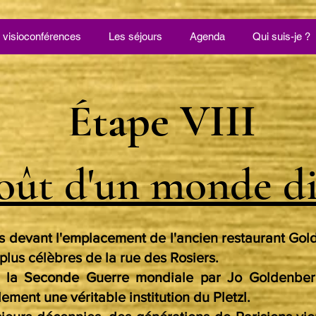
 visioconférences
Les séjours
Agenda
Qui suis-je ?
Étape VIII
oût d'un monde d
devant l'emplacement de l'ancien restaurant Gold
plus célèbres de la rue des Rosiers.
 la Seconde Guerre mondiale par Jo Goldenberg,
ement une véritable institution du Pletzl.