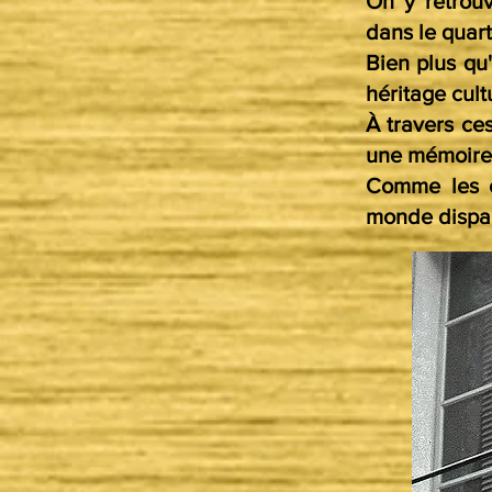
On y retrouv
dans le quar
Bien plus qu
héritage cult
À travers ce
une mémoire c
Comme les c
monde dispar