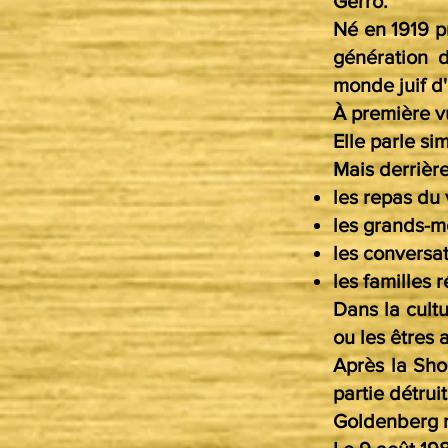
Gerro.
Né en 1919 p
génération d
monde juif d'
À première v
Elle parle si
Mais derrière
les repas du 
les grands-m
les conversa
les familles 
Dans la cult
ou les êtres 
Après la Sho
partie détruit
Goldenberg r