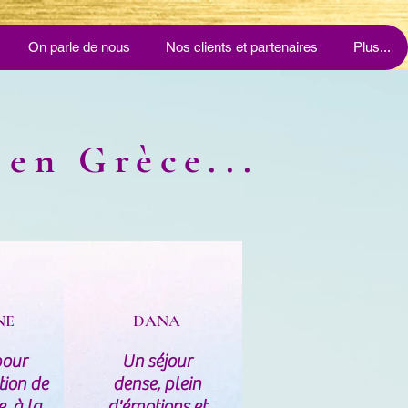
On parle de nous
Nos clients et partenaires
Plus...
 en Grèce...
NE
DANA
pour
Un séjour
tion de
dense, plein
, à la
d'émotions et