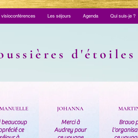
 visioconférences
Les séjours
Agenda
Qui suis-je ?
ussières d'étoiles
MANUELLE
JOHANNA
MARTI
i beaucoup
Merci à
Bravo 
pprécié ce
Audrey pour
l'organisa
séjour à
ce voyage
ce voyage