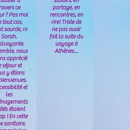
ultiver à
savoirs, en
ravers ce
partage, en
ur ? Pas moi
rencontres, en
 tout cas,
rire! Triste de
t sourde, ni
ne pas avoir
Sarah,
fait la suite du
lvoyante.
voyage à
emble, nous
Athènes…
ns apprécié
 séjour et
us y étions
 bienvenues.
cessibilité et
les
nagements
iés étaient
op ! En cette
se sanitaire,