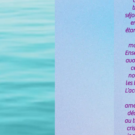
c
t
séjo
en
étan
ma
Ens
avo
ce
no
les
L’ac
amé
déd
au t
cri