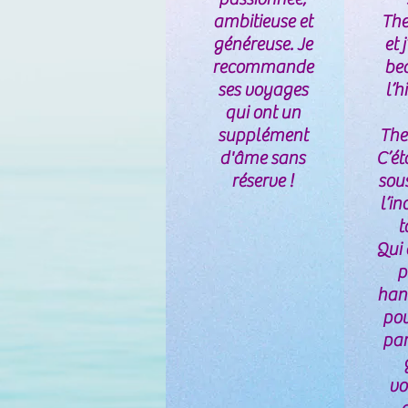
ambitieuse et
The
généreuse. Je
et 
recommande
be
ses voyages
l’h
qui ont un
supplément
The
d'âme sans
C’ét
réserve !
sous
l’in
t
Qui 
p
han
pou
par
vo