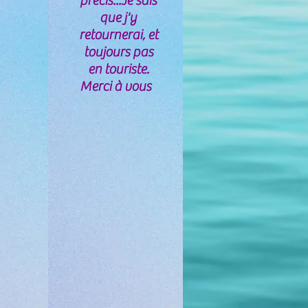
précis...Je sais
que j'y
retournerai, et
toujours pas
en touriste.
Merci à vous