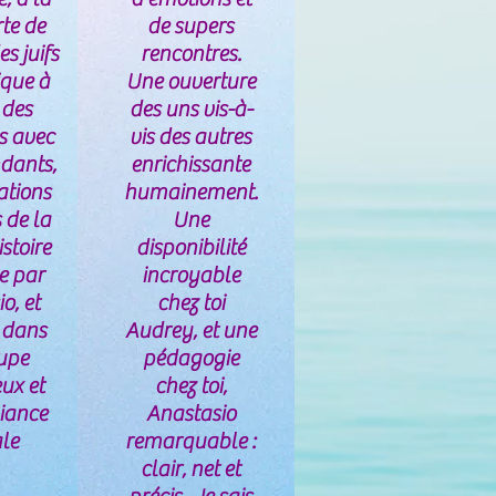
te de
de supers
es juifs
rencontres.
ique à
Une ouverture
 des
des uns vis-à-
s avec
vis des autres
ndants,
enrichissante
ations
humainement.
 de la
Une
istoire
disponibilité
e par
incroyable
o, et
chez toi
a dans
Audrey, et une
upe
pédagogie
ux et
chez toi,
iance
Anastasio
le
remarquable :
clair, net et