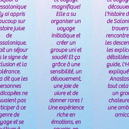
ssalonique
magnifique!
découver
j’y ai appris
Elle a su
l'histoire d
aucoup sur
organiser un
de Salon
istoire juive
voyage
travers
de
initiatique et
rencontre
ssalonique.
créer un
les desce
ait un séjour
groupe uni et
les explic
 le signe de
soudé! Et ça
détaillées
clusion et la
grâce à une
guide, l'H
olérance.
sensibilité, un
expliqué
a dit que les
dévouement,
Anastasi
ersonnes
une joie de
tout cel
dicapées ne
vivre et de
un gro
vaient pas
donner rares !
chaleure
ticiper à ce
Une expérience
une amb
genre de
riche en
amica
yage et se
émotions, en