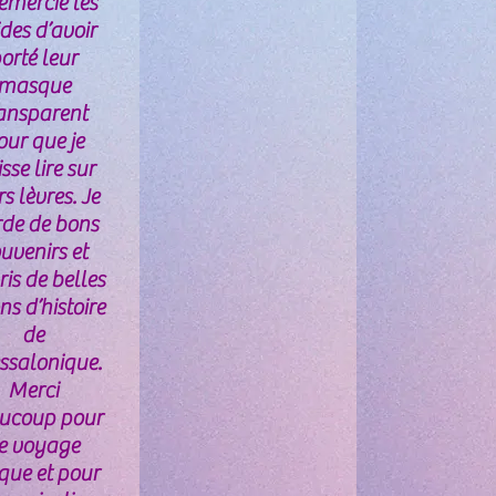
remercie les
des d’avoir
orté leur
masque
ansparent
our que je
sse lire sur
rs lèvres. Je
de de bons
uvenirs et
is de belles
ns d’histoire
de
ssalonique.
Merci
ucoup pour
e voyage
que et pour