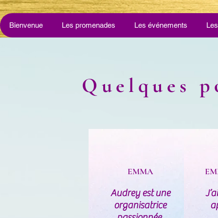
Bienvenue
Les promenades
Les événements
Les
Quelques po
EMMA
EM
Audrey est une
J’a
organisatrice
a
passionnée,