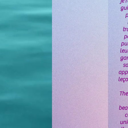
je 
gui
p
tr
p
pui
leu
gar
so
appr
leço
The
bea
c
uni